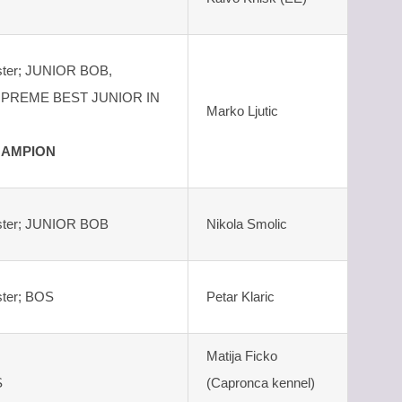
ester; JUNIOR BOB,
PREME BEST JUNIOR IN
Marko Ljutic
HAMPION
bester; JUNIOR BOB
Nikola Smolic
ster; BOS
Petar Klaric
Matija Ficko
S
(Capronca kennel)