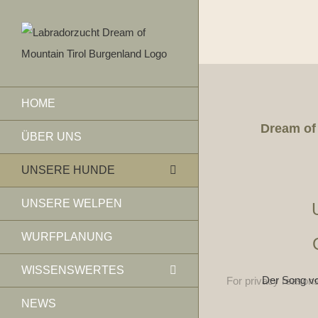
Skip
to
content
HOME
Dream of
ÜBER UNS
UNSERE HUNDE
UNSERE WELPEN
WURFPLANUNG
WISSENSWERTES
Der Song vo
For privacy reason
NEWS