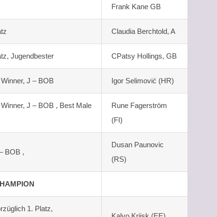
Frank Kane GB
atz
Claudia Berchtold, A
atz, Jugendbester
CPatsy Hollings, GB
r Winner, J – BOB
Igor Selimović (HR)
r Winner, J – BOB , Best Male
Rune Fagerström
(FI)
Dusan Paunovic
 – BOB ,
(RS)
CHAMPION
glich 1. Platz,
Kalvo Kriisk (EE)