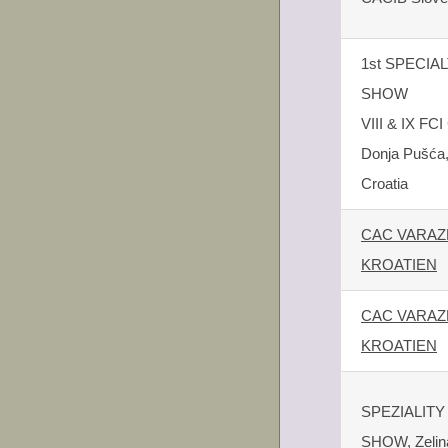
1st SPECIA
SHOW
VIII & IX F
Donja Pušća
Croatia
CAC VARAZ
KROATIEN
CAC VARAZ
KROATIEN
SPEZIALITY
SHOW, Zeli