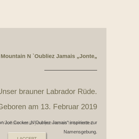
 Mountain N `Oubliez Jamais „Jonte
„
Unser brauner Labrador Rüde.
Geboren am 13. Februar 2019
n Joe Cocker „N’Oubliez Jamais“ inspirierte zur
s YouTube needs your permission to be loaded.
Namensgebung.
I ACCEPT