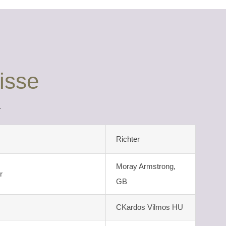
isse
Richter
Moray Armstrong,
r
GB
CKardos Vilmos HU