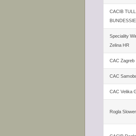
CACIB TULL
BUNDESSI
Speciality W
Zelina HR
CAC Zagreb
CAC Samob
CAC Velika G
Rogla Slowe