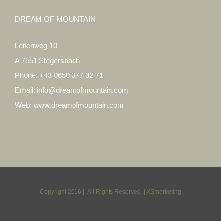
DREAM OF MOUNTAIN
Leitenweg 10
A 7551 Stegersbach
Phone:
+43 0650 377 32 71
Email:
info@dreamofmountain.com
Web:
www.dreamofmountain.com
Copyright 2016 | All Rights Reserved |
XSmarketing