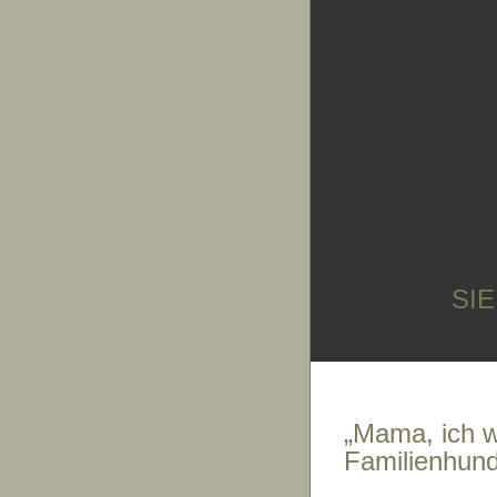
SI
„Mama, ich w
Familienhund