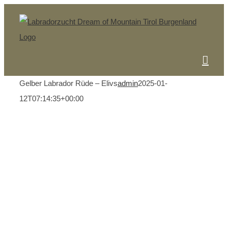
Skip
to
content
Gelber Labrador Rüde – Elivs
admin
2025-01-
12T07:14:35+00:00