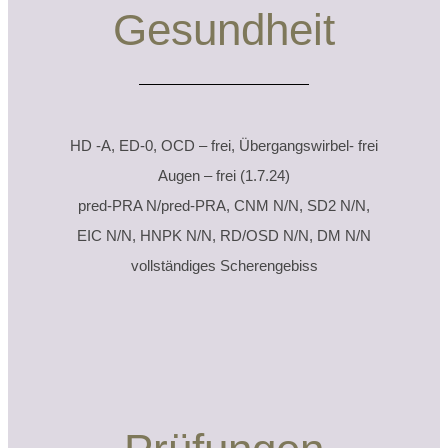
Gesundheit
HD -A, ED-0, OCD – frei, Übergangswirbel- frei
Augen – frei (1.7.24)
pred-PRA N/pred-PRA, CNM N/N, SD2 N/N,
EIC N/N, HNPK N/N, RD/OSD N/N, DM N/N
vollständiges Scherengebiss