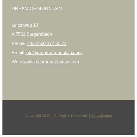
DREAM OF MOUNTAIN
Leitenweg 10
A 7551 Stegersbach
Phone:
+43 0650 377 32 71
Email:
info@dreamofmountain.com
Web:
www.dreamofmountain.com
Copyright 2016 | All Rights Reserved |
XSmarketing