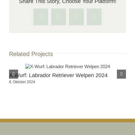
Share This Story, Choose Your Platform!
Facebook
X
Pinterest
Vk
Related Projects
X-Wurf: Labrador Retriever Welpen 2024
R-
8. Oktober 2024
28.