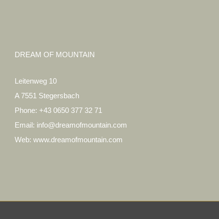
DREAM OF MOUNTAIN
Leitenweg 10
A 7551 Stegersbach
Phone:
+43 0650 377 32 71
Email:
info@dreamofmountain.com
Web:
www.dreamofmountain.com