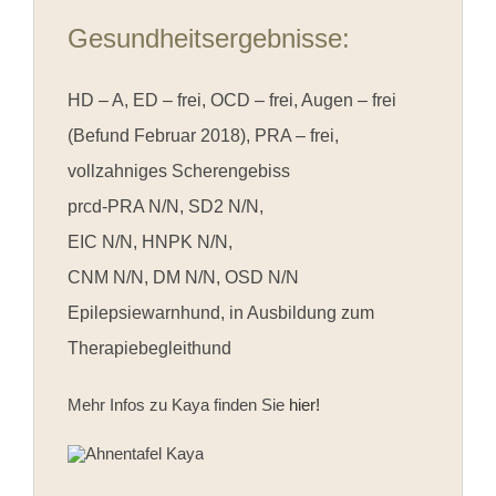
Gesundheitsergebnisse:
HD – A, ED – frei, OCD – frei, Augen – frei
(Befund Februar 2018), PRA – frei,
vollzahniges Scherengebiss
prcd-PRA N/N, SD2 N/N,
EIC N/N, HNPK N/N,
CNM N/N, DM N/N, OSD N/N
Epilepsiewarnhund, in Ausbildung zum
Therapiebegleithund
Mehr Infos zu Kaya finden Sie
hier!