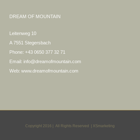
DREAM OF MOUNTAIN
Leitenweg 10
A 7551 Stegersbach
Phone:
+43 0650 377 32 71
Email:
info@dreamofmountain.com
Web:
www.dreamofmountain.com
Copyright 2016 | All Rights Reserved |
XSmarketing