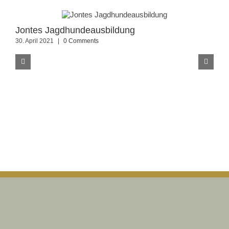
Jontes Jagdhundeausbildung
Jo
30. April 2021
|
0 Comments
14.