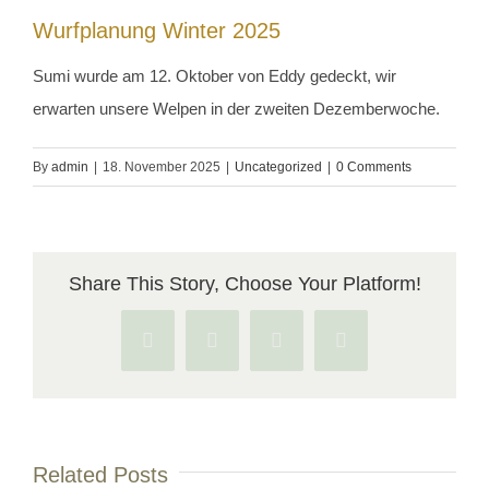
Wurfplanung Winter 2025
Larger
Image
Sumi wurde am 12. Oktober von Eddy gedeckt, wir
erwarten unsere Welpen in der zweiten Dezemberwoche.
By
admin
|
18. November 2025
|
Uncategorized
|
0 Comments
Share This Story, Choose Your Platform!
Facebook
X
Pinterest
Vk
Related Posts